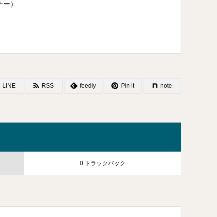
ナー）
LINE
RSS
feedly
Pin it
note
0 トラックバック