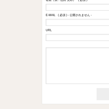
名前（例：山田 太郎）
( 必須 )
E-MAIL
( 必須 ) - 公開されません -
URL