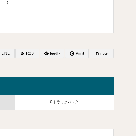
ナー）
LINE
RSS
feedly
Pin it
note
0 トラックバック