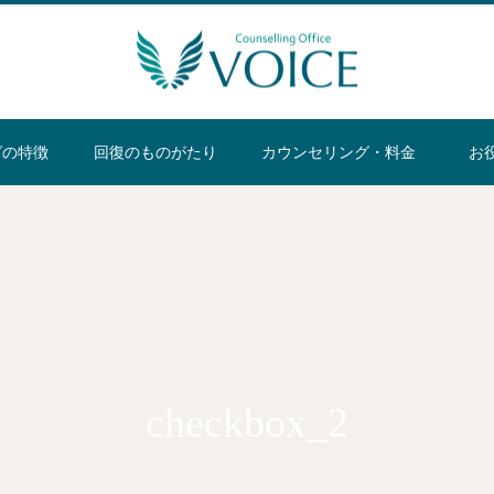
グの特徴
回復のものがたり
カウンセリング・料金
お
checkbox_2